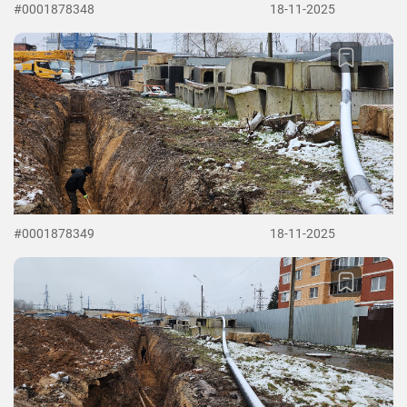
#0001878348
18-11-2025
#0001878349
18-11-2025