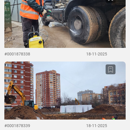
#0001878338
18-11-2025
#0001878339
18-11-2025