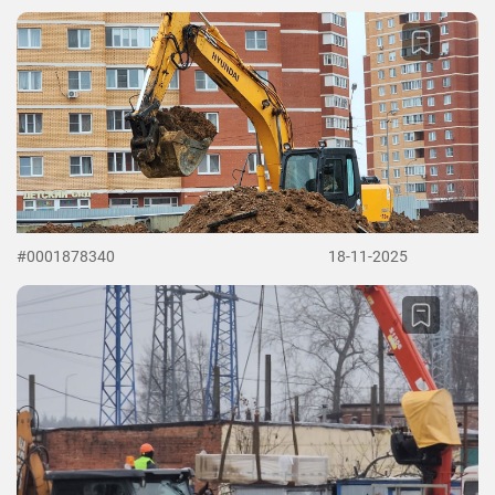
#0001878340
18-11-2025