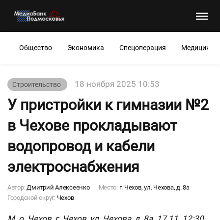
Общество
Экономика
Спецоперация
Медицина
18 ноября 2025 10:53
Строительство
У пристройки к гимназии №2
в Чехове прокладывают
водопровод и кабели
электроснабжения
Автор:
Дмитрий Алексеенко
Место:
г. Чехов, ул. Чехова, д. 8а
Городской округ:
Чехов
М. о. Чехов, г. Чехов, ул. Чехова, д. 8а. 17.11. 12:30