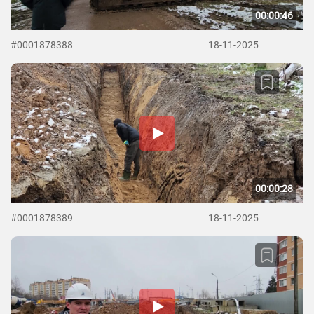
00:00:46
#0001878388
18-11-2025
00:00:28
#0001878389
18-11-2025