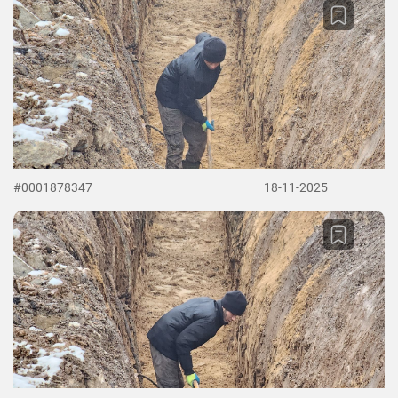
#0001878347
18-11-2025