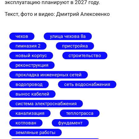
эксплуатацию планируют в 2027 году.
Текст, фото и видео: Дмитрий Алексеенко
чехов
улица чехова 8а
гимназия 2
пристройка
новый корпус
строительство
реконструкция
прокладка инженерных сетей
водопровод
сеть водоснабжения
вынос кабелей
система электроснабжения
канализация
теплотрасса
котлован
фундамент
земляные работы