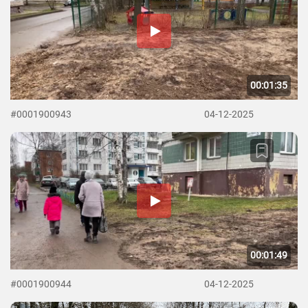
00:01:35
#0001900943
04-12-2025
00:01:49
#0001900944
04-12-2025