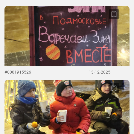
#0001915526
13-12-2025