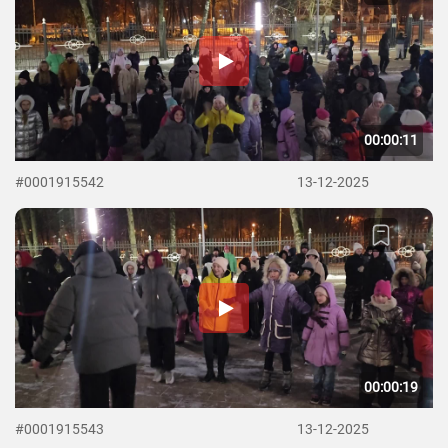
00:00:11
#0001915542
13-12-2025
00:00:19
#0001915543
13-12-2025