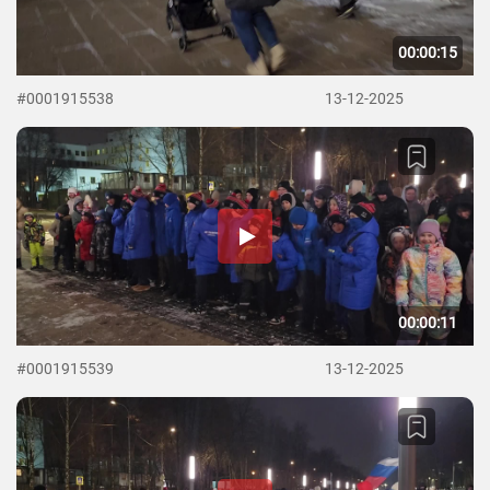
00:00:15
#0001915538
13-12-2025
00:00:11
#0001915539
13-12-2025