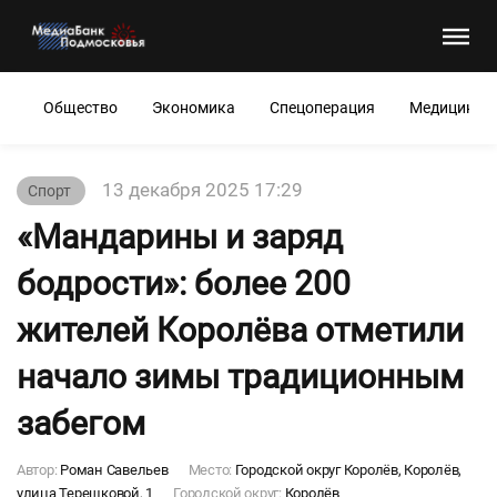
Общество
Экономика
Спецоперация
Медицина
13 декабря 2025 17:29
Спорт
«Мандарины и заряд
бодрости»: более 200
жителей Королёва отметили
начало зимы традиционным
забегом
Автор:
Роман Савельев
Место:
Городской округ Королёв, Королёв,
улица Терешковой, 1
Городской округ:
Королёв