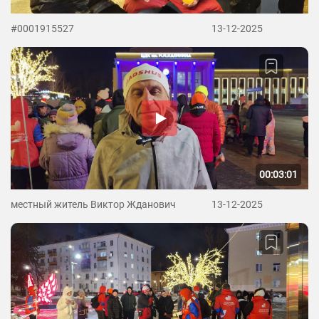
#0001915527
13-12-2025
00:03:01
местный житель Виктор Жданович
13-12-2025