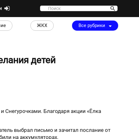
ти
ние
ЖКХ
Все рубрики
елания детей
и Снегурочками. Благодаря акции «Ёлка
тель выбрал письмо и зачитал послание от
били на аккумуляторах.