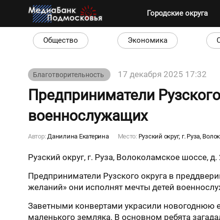
Городские округа
Общество
Экономика
17 декабря 2025 17:32
Благотворительность
Предприниматели Рузского
военнослужащих
Автор:
Данилина Екатерина
Место:
Рузский округ, г. Руза, Воло
Рузский округ, г. Руза, Волоколамское шоссе, д. 2
Предприниматели Рузского округа в преддвери
желаний» они исполнят мечты детей военнослу
Заветными конвертами украсили новогоднюю ел
маленького земляка. В основном ребята загада