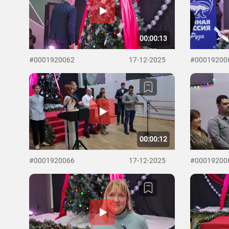
00:00:13
#0001920062
17-12-2025
#00019200
00:00:12
#0001920066
17-12-2025
#00019200