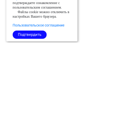
подтверждаете ознакомление с
пользовательским соглашением.
Файлы cookie можно отключить в
настройках Вашего браузера.
Пользовательское соглашение
Подтвердить
Можайский
Реутов
Черноголовка
Молодёжный
Рузский
Чехов
(ЗАТО)
Сергиево-
Шатура
Мытищи
Посадский
Шаховская
Наро-
Серебряные
Щёлково
Фоминский
Пруды
Электросталь