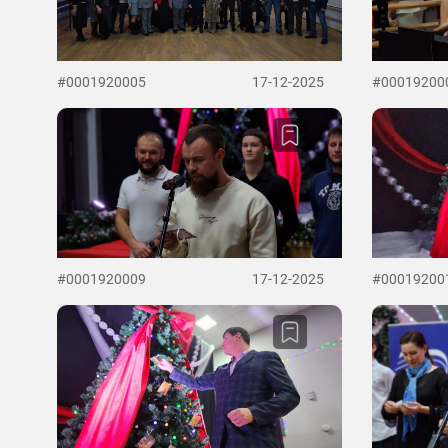
#0001920005
17-12-2025
#00019200
#0001920009
17-12-2025
#00019200