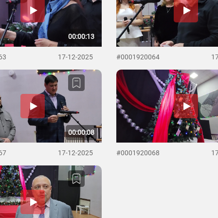
00:00:13
63
17-12-2025
#0001920064
1
00:00:08
67
17-12-2025
#0001920068
1