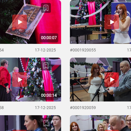
00:00:07
54
17-12-2025
#0001920055
1
00:00:14
58
17-12-2025
#0001920059
1