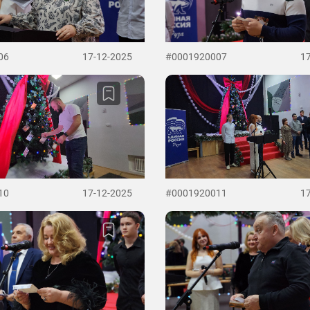
06
17-12-2025
#0001920007
1
10
17-12-2025
#0001920011
1