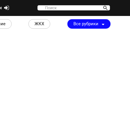
ти
ние
ЖКХ
Все рубрики