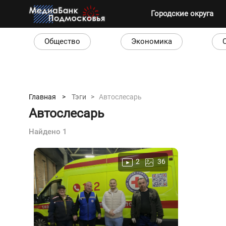
Городские округа
Общество
Экономика
Главная >
Тэги >
Автослесарь
Автослесарь
Найдено 1
2
36