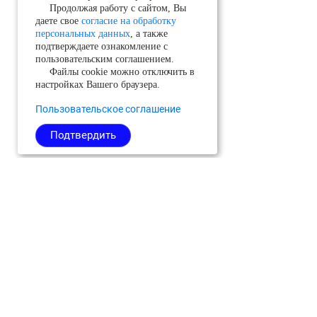
Продолжая работу с сайтом, Вы
даете свое
согласие на обработку
персональных данных
, а также
подтверждаете ознакомление с
пользовательским соглашением.
Файлы cookie можно отключить в
настройках Вашего браузера.
Пользовательское соглашение
Подтвердить
Можайский
Реутов
Черноголовка
Молодёжный
Рузский
Чехов
(ЗАТО)
Сергиево-
Шатура
Мытищи
Посадский
Шаховская