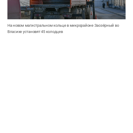
На новом магистральном кольце в микрорайоне Заозёрный во
Власихе установят 45 колодцев