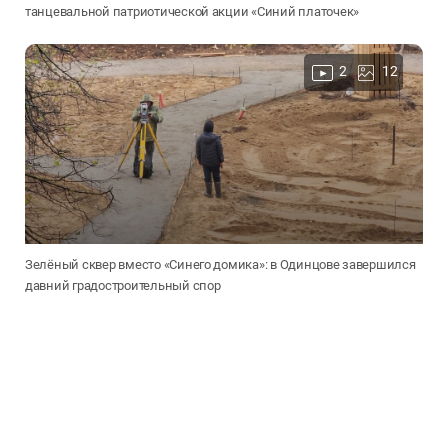
танцевальной патриотической акции «Синий платочек»
2
12
Зелёный сквер вместо «Синего домика»: в Одинцове завершился
давний градостроительный спор