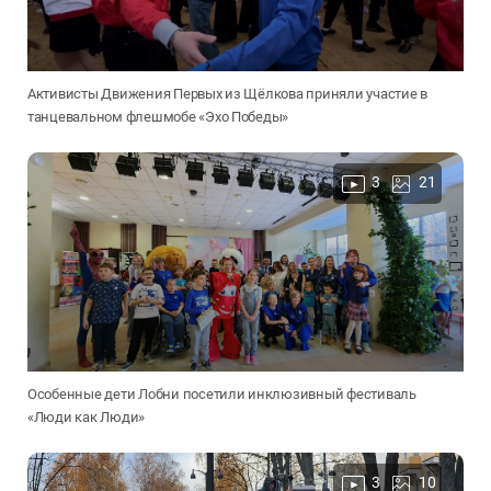
Активисты Движения Первых из Щёлкова приняли участие в
танцевальном флешмобе «Эхо Победы»
3
21
Особенные дети Лобни посетили инклюзивный фестиваль
«Люди как Люди»
3
10