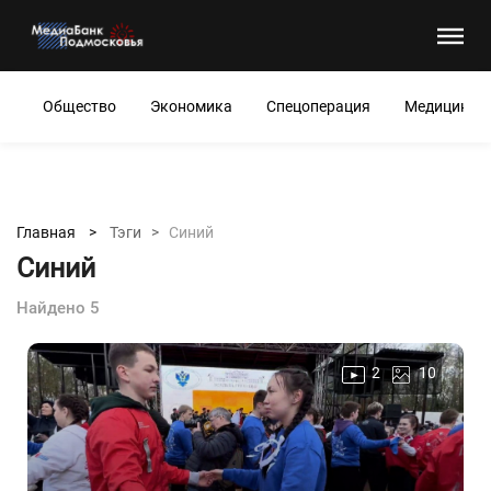
Общество
Экономика
Спецоперация
Медицина
Главная >
Тэги >
Синий
Синий
Найдено 5
2
10