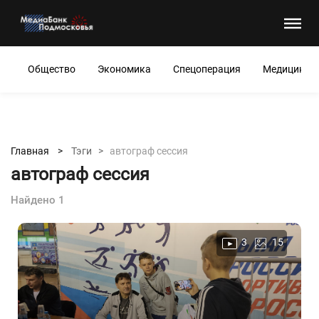
Общество
Экономика
Спецоперация
Медицина
Главная >
Тэги >
автограф сессия
автограф сессия
Найдено 1
3
15