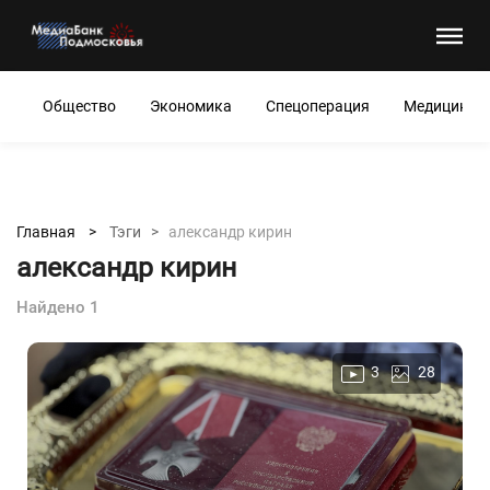
Общество
Экономика
Спецоперация
Медицина
Главная >
Тэги >
александр кирин
александр кирин
Найдено 1
3
28