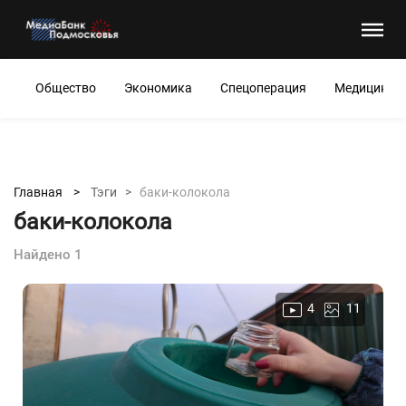
Общество
Экономика
Спецоперация
Медицина
Главная >
Тэги >
баки-колокола
баки-колокола
Найдено 1
4
11