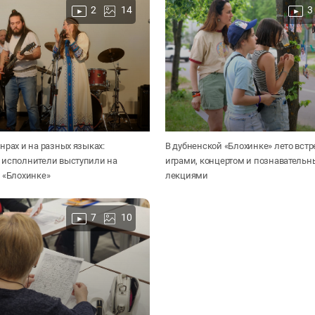
2
14
3
нрах и на разных языках:
В дубненской «Блохинке» лето вст
 исполнители выступили на
играми, концертом и познаватель
 «Блохинке»
лекциями
7
10