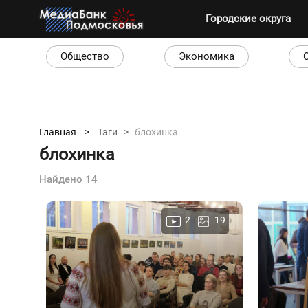
Городские округа
Общество
Экономика
Главная >
Тэги >
блохинка
блохинка
Найдено 14
2
19