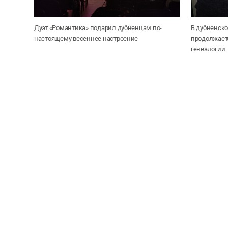
Дуэт «Романтика» подарил дубненцам по-
В дубненско
настоящему весеннее настроение
продолжает
генеалогии