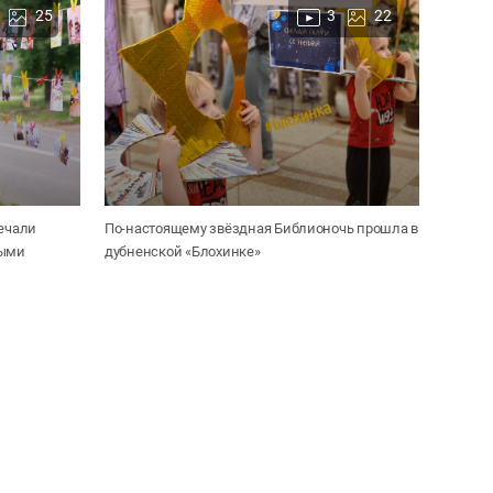
25
3
22
речали
По-настоящему звёздная Библионочь прошла в
ными
дубненской «Блохинке»