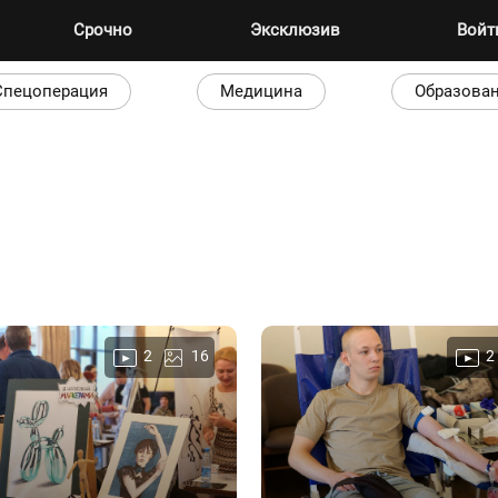
Срочно
Эксклюзив
Вой
Спецоперация
Медицина
Образова
2
16
2