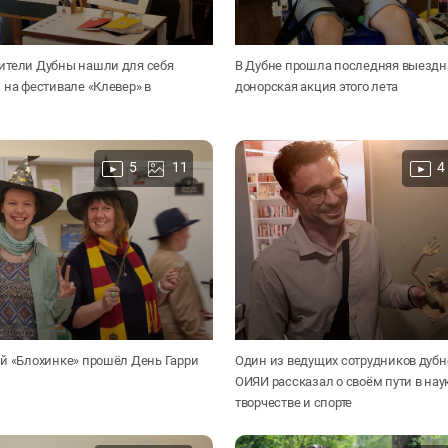
ители Дубны нашли для себя
В Дубне прошла последняя выездн
 на фестивале «Клевер» в
донорская акция этого лета
5
11
4
й «Блохинке» прошёл День Гарри
Один из ведущих сотрудников дубн
ОИЯИ рассказал о своём пути в нау
творчестве и спорте