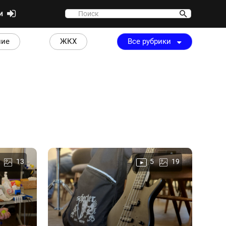
ти
ние
ЖКХ
Все рубрики
13
5
19