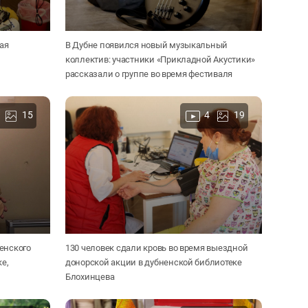
ая
В Дубне появился новый музыкальный
коллектив: участники «Прикладной Акустики»
рассказали о группе во время фестиваля
15
4
19
енского
130 человек сдали кровь во время выездной
ке,
донорской акции в дубненской библиотеке
Блохинцева