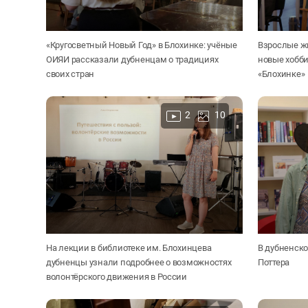
«Кругосветный Новый Год» в Блохинке: учёные
Взрослые ж
ОИЯИ рассказали дубненцам о традициях
новые хобби
своих стран
«Блохинке»
2
10
На лекции в библиотеке им. Блохинцева
В дубненско
дубненцы узнали подробнее о возможностях
Поттера
волонтёрского движения в России