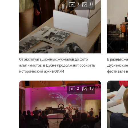
3
11
От эксплуатационных журналов до фото
В разных жа
альпинистов: в Дубне продолжают собирать
Дубненские
исторический архив ОИЯИ
фестивале в
2
13