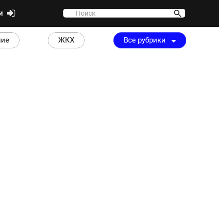
ти
ние
ЖКХ
Все рубрики