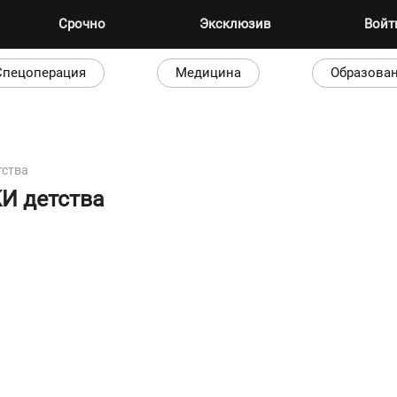
Срочно
Эксклюзив
Вой
Спецоперация
Медицина
Образова
тства
И детства