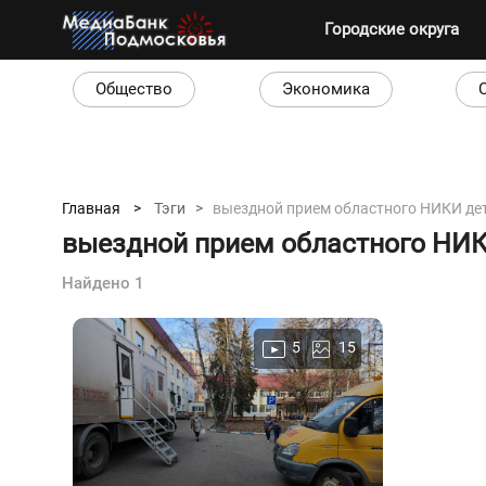
Городские округа
Общество
Экономика
Главная >
Тэги >
выездной прием областного НИКИ де
выездной прием областного НИК
Найдено 1
5
15