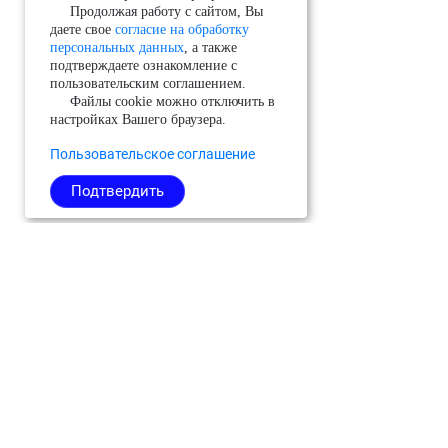
Продолжая работу с сайтом, Вы
даете свое
согласие на обработку
персональных данных
, а также
подтверждаете ознакомление с
пользовательским соглашением.
Файлы cookie можно отключить в
настройках Вашего браузера.
Пользовательское соглашение
Подтвердить
Можайский
Реутов
Черноголовка
Молодёжный
Рузский
Чехов
(ЗАТО)
Сергиево-
Шатура
Мытищи
Посадский
Шаховская