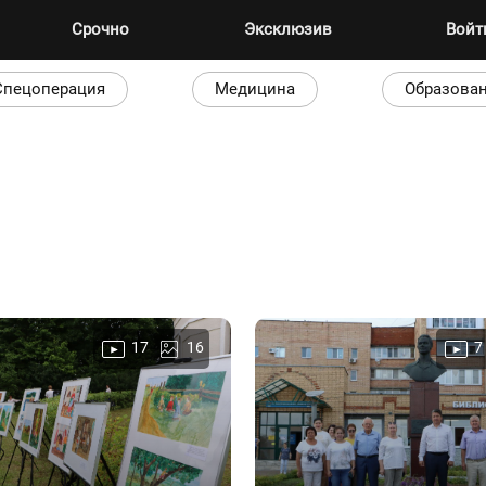
Срочно
Эксклюзив
Вой
Спецоперация
Медицина
Образова
17
16
7