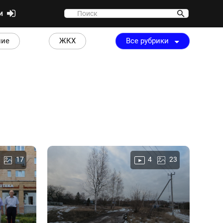
ти
ние
ЖКХ
Все рубрики
17
4
23