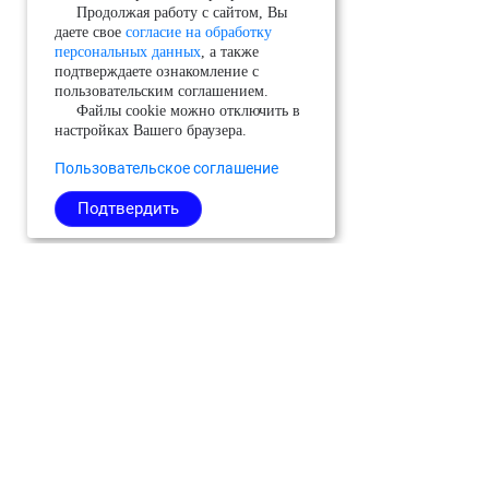
Продолжая работу с сайтом, Вы
даете свое
согласие на обработку
персональных данных
, а также
подтверждаете ознакомление с
пользовательским соглашением.
Файлы cookie можно отключить в
настройках Вашего браузера.
Пользовательское соглашение
Подтвердить
Можайский
Реутов
Черноголовка
Молодёжный
Рузский
Чехов
(ЗАТО)
Сергиево-
Шатура
Мытищи
Посадский
Шаховская