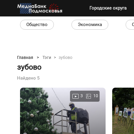
Городские округа
Общество
Экономика
Главная >
Тэги >
зубово
зубово
Найдено 5
3
10