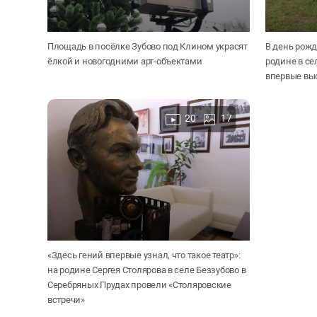
Площадь в посёлке Зубово под Клином украсят
В день рожд
ёлкой и новогодними арт-объектами
родине в се
впервые выс
20
17
«Здесь гений впервые узнал, что такое театр»:
на родине Сергея Столярова в селе Беззубово в
Серебряных Прудах провели «Столяровские
встречи»