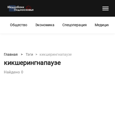
Общество
Экономика
Спецоперация
Медицина
Главная >
Тэги >
кикшерингнапаузе
кикшерингнапаузе
Найдено 0