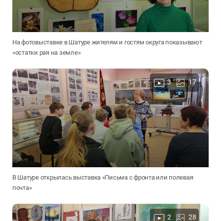
На фотовыставке в Шатуре жителям и гостям округа показывают
«остатки рая на земле»
3
17
В Шатуре открылась выставка «Письма с фронта или полевая
почта»
2
28