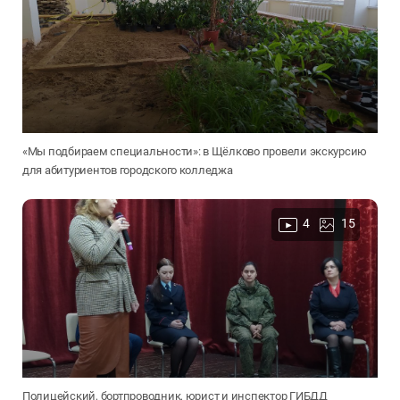
«Мы подбираем специальности»: в Щёлково провели экскурсию
для абитуриентов городского колледжа
4
15
Полицейский, бортпроводник, юрист и инспектор ГИБДД