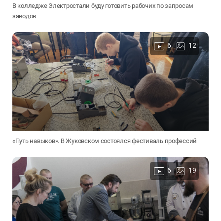
В колледже Электростали буду готовить рабочих по запросам
заводов
6
12
«Путь навыков». В Жуковском состоялся фестиваль профессий
6
19