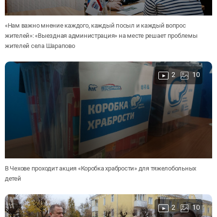
«Нам важно мнение каждого, каждый посыл и каждый вопрос
жителей»: «Выездная администрация» на месте решает проблемы
жителей села Шарапово
2
10
В Чехове проходит акция «Коробка храбрости» для тяжелобольных
детей
2
10