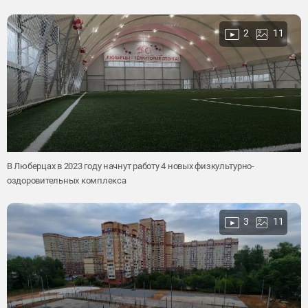
2
11
В Люберцах в 2023 году начнут работу 4 новых физкультурно-
оздоровительных комплекса
3
11