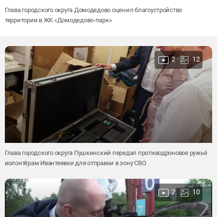
Глава городского округа Домодедово оценил благоустройство
территории в ЖК «Домодедово-парк»
2
12
Глава городского округа Пушкинский передал противодроновое ружьё
волонтёрам Ивантеевки для отправки в зону СВО
2
10