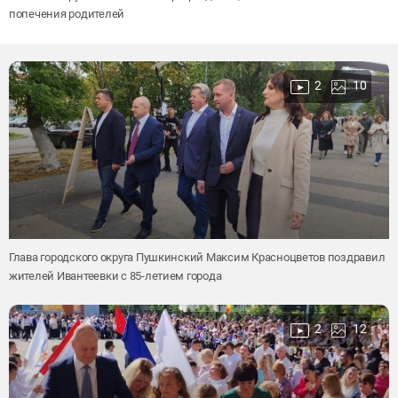
попечения родителей
2
10
Глава городского округа Пушкинский Максим Красноцветов поздравил
жителей Ивантеевки с 85-летием города
2
12