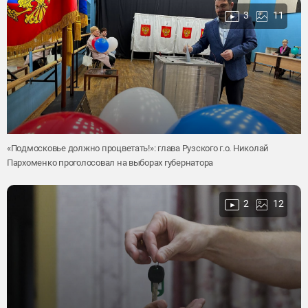
3
11
«Подмосковье должно процветать!»: глава Рузского г.о. Николай
Пархоменко проголосовал на выборах губернатора
2
12