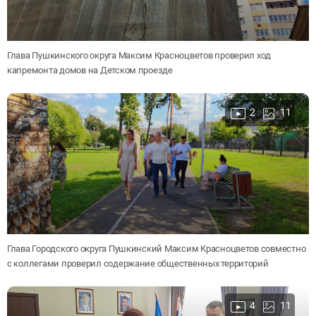
Глава Пушкинского округа Максим Красноцветов проверил ход
капремонта домов на Детском проезде
2
11
Глава Городского округа Пушкинский Максим Красноцветов совместно
с коллегами проверил содержание общественных территорий
4
11