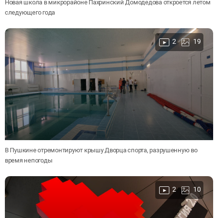
Новая школа в микрорайоне Пахринский Домодедова откроется летом
следующего года
2
19
В Пушкине отремонтируют крышу Дворца спорта, разрушенную во
время непогоды
2
10