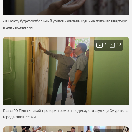
«В шкафу будет футбольный уголок» Житель Пущина получил квартиру
в день рождения
2
13
Глава ГО Пушкинский проверил ремонт подъездов на улице Смурякова
города Ивантеевки