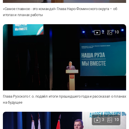
«Самое главное - это команда!» Глава Наро-Фоминского округа – об
итогах и планах работы
2
10
Глава Рузского г. о. подвёл итоги прошедшего года и рассказал о планах
на будущее
3
10