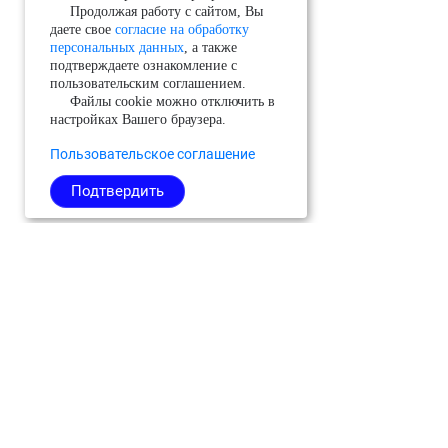
Продолжая работу с сайтом, Вы
даете свое
согласие на обработку
персональных данных
, а также
подтверждаете ознакомление с
пользовательским соглашением.
Файлы cookie можно отключить в
настройках Вашего браузера.
Пользовательское соглашение
Подтвердить
Можайский
Реутов
Черноголовка
Молодёжный
Рузский
Чехов
(ЗАТО)
Сергиево-
Шатура
Мытищи
Посадский
Шаховская