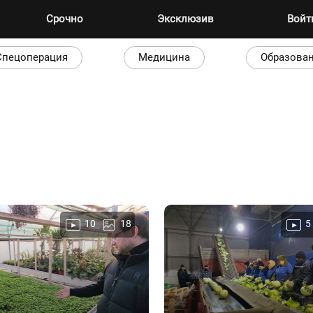
Срочно
Эксклюзив
Вой
Спецоперация
Медицина
Образова
10
18
5