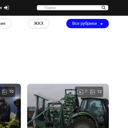
ти
ние
ЖКХ
Все рубрики
10
7
12