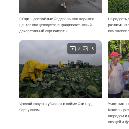
В Одинцове учёные Федерального научного
На радость 
центра овощеводства выращивают новый
различных 
декоративный сорт капусты
комплексе 
8
10
Урожай капусты убирают в пойме Оки под
Участницы п
Серпуховом
Каширы уха
огородом и
овощей и фр