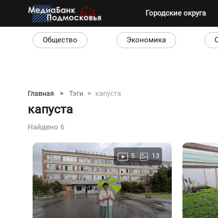
Городские округа
Общество
Экономика
Главная >
Тэги >
капуста
капуста
Найдено 6
5
13