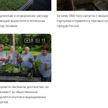
дачникам и огородникам: рассаду
За зиму 3500 тонн капусты с овощн
овощей вырастили в тепличном
Серпухова отправятся в торговые с
под Чеховом
городов России
2
11
роекта «Активное долголетие» из
живают за общественным
 делятся опытом в выращивании
уктов